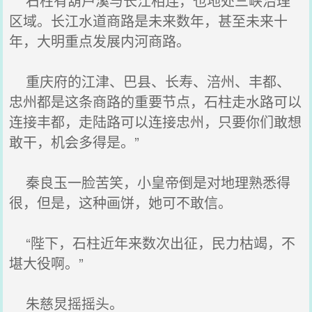
石柱有葫芦溪与长江相连，也地处三峡治理
区域。长江水道商路是未来数年，甚至未来十
年，大明重点发展内河商路。
重庆府的江津、巴县、长寿、涪州、丰都、
忠州都是这条商路的重要节点，石柱走水路可以
连接丰都，走陆路可以连接忠州，只要你们敢想
敢干，机会多得是。”
秦良玉一脸苦笑，小皇帝倒是对地理熟悉得
很，但是，这种画饼，她可不敢信。
“陛下，石柱近年来数次出征，民力枯竭，不
堪大役啊。”
朱慈炅摇摇头。