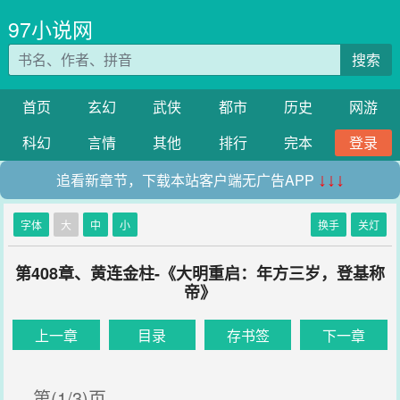
97小说网
搜索
首页
玄幻
武侠
都市
历史
网游
科幻
言情
其他
排行
完本
登录
追看新章节，下载本站客户端无广告APP
↓↓↓
字体
大
中
小
换手
关灯
第408章、黄连金柱-《大明重启：年方三岁，登基称
帝》
上一章
目录
存书签
下一章
第(1/3)页