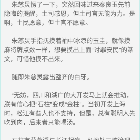
朱慈炅愣了一下，突然回味过来秦良玉先前
隐晦的提醒，土司感恩，但土司官无能为力。是
啊，土民愿意，但土官不愿意。
朱慈炅手指抚摸着袖中冰凉的玉圭，就像摸
麻将牌点数一样，想要摸出上面“讨罪安民”的篆
文，可惜他摸不出来。
随即朱慈炅露出整齐的白牙。
“无妨，四川和湖广的大开发马上就会推动，
朕有信心把“石柱”变成“金柱”。当初开发上海
时，松江有些人也不支持，但是，总有聪明人先
吃到肉，后来者只能喝汤。