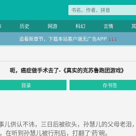
市
历史
网游
科幻
言情
追看新章节，下载本站客户端无广告APP
↓↓↓
呃，癌症做手术去了-《真实的克苏鲁跑团游戏》
目录
存书签
儿供认不讳，三日后被砍头，孙慧儿的父母老泪，
起，在听到孙慧儿被行刑后，打翻了‘药’碗。