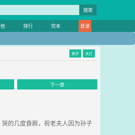
搜索
其他
排行
完本
登录
换手
关灯
下一章
哭的几度昏厥，祝老夫人因为孙子