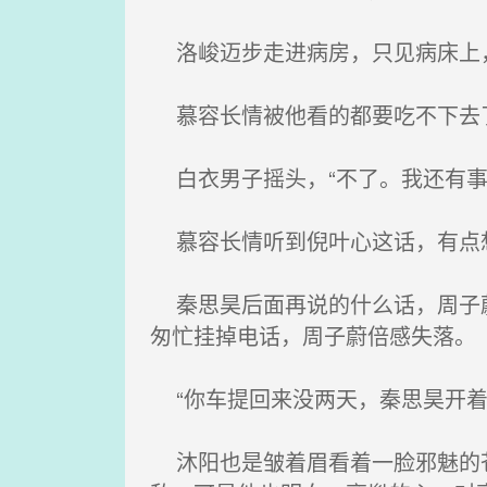
洛峻迈步走进病房，只见病床上，
慕容长情被他看的都要吃不下去
白衣男子摇头，“不了。我还有事
慕容长情听到倪叶心这话，有点
秦思昊后面再说的什么话，周子蔚
匆忙挂掉电话，周子蔚倍感失落。
“你车提回来没两天，秦思昊开着
沐阳也是皱着眉看着一脸邪魅的苍