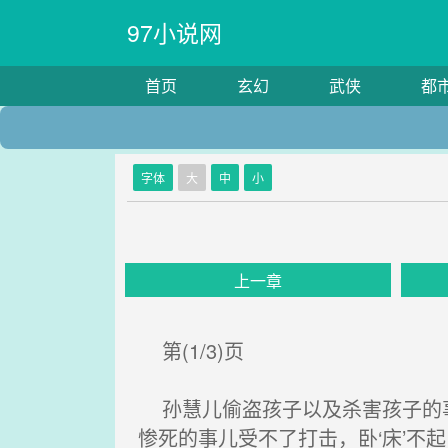
97小说网
首页
玄幻
武侠
都
字体
大
中
小
上一章
第(1/3)页
孙慧儿偷盗孩子以及杀害孩子的事
惨死的事儿受不了打击，卧‘床’不