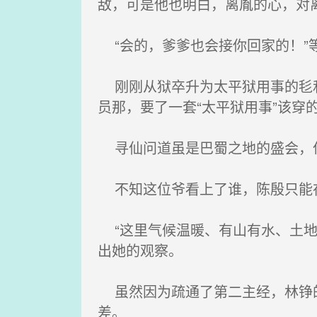
敌，可是他也明白，离胤的心，对
“会的，爹爹也会接你回家的！”
刚刚从狱卒升为太平狱用事的毝和
员那，要了一套“太平狱用事”该穿
寻仙问道虽是巴蜀之地的盛会，但
不知这位爷看上了谁，陈殷只能在
“这里气候温暖、有山有水、土地
出她的观察。
虽然因为疏通了第二主经，林铮的
差。