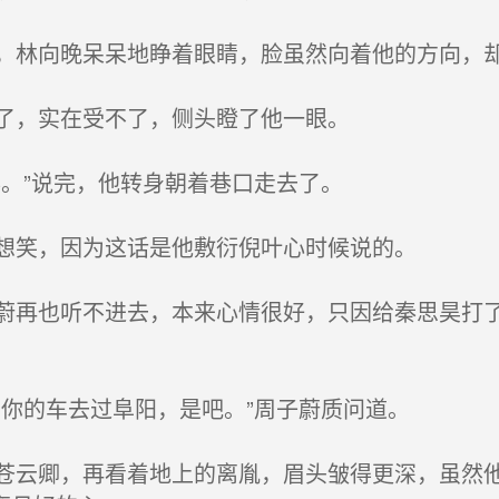
林向晚呆呆地睁着眼睛，脸虽然向着他的方向，
了，实在受不了，侧头瞪了他一眼。
。”说完，他转身朝着巷口走去了。
想笑，因为这话是他敷衍倪叶心时候说的。
再也听不进去，本来心情很好，只因给秦思昊打了
你的车去过阜阳，是吧。”周子蔚质问道。
云卿，再看着地上的离胤，眉头皱得更深，虽然他