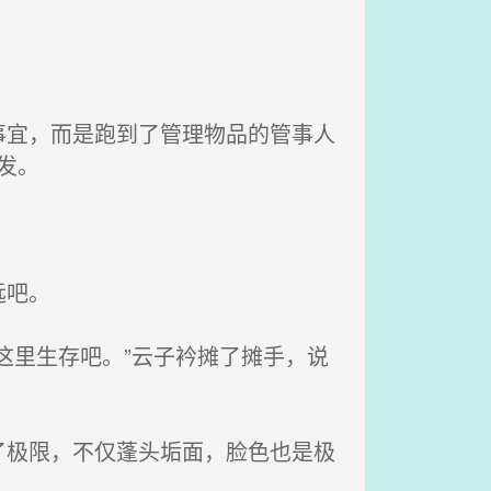
宜，而是跑到了管理物品的管事人
发。
远吧。
这里生存吧。”云子衿摊了摊手，说
极限，不仅蓬头垢面，脸色也是极