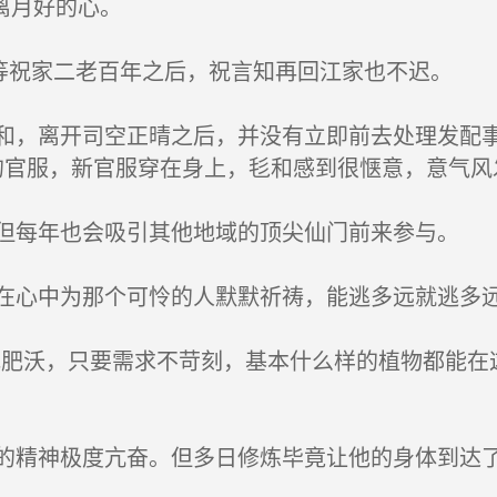
离月好的心。
等祝家二老百年之后，祝言知再回江家也不迟。
，离开司空正晴之后，并没有立即前去处理发配事
的官服，新官服穿在身上，毝和感到很惬意，意气风
每年也会吸引其他地域的顶尖仙门前来参与。
心中为那个可怜的人默默祈祷，能逃多远就逃多
肥沃，只要需求不苛刻，基本什么样的植物都能在
精神极度亢奋。但多日修炼毕竟让他的身体到达了