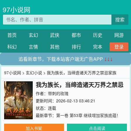
97小说网
搜索
首页
玄幻
武侠
都市
历史
网游
科幻
言情
其他
排行
完本
登录
追看新章节，下载本站客户端无广告APP
↓↓↓
97小说网
>
玄幻小说
> 我为族长，当缔造诸天万界之禁忌家族
我为族长，当缔造诸天万界之禁忌
家族
作者：
带刺的玫瑰
更新时间：2026-02-13 03:46:21
状态：连载
最新章节：
第一卷 第53章 继续增加家族底蕴！
加入书架
点击阅读