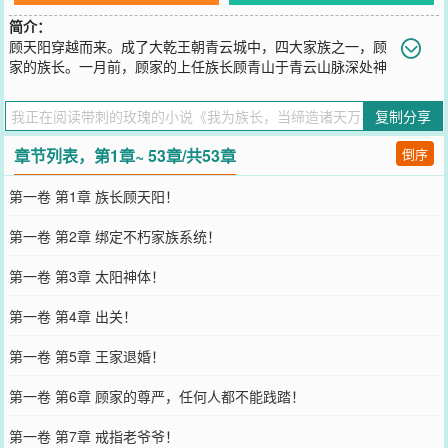
简介：
顾天阳穿越而来。成了大乾王朝青云城中，四大家族之一，顾
家的族长。一月前，顾家的上任族长顾青山于青云山脉深处神
秘失踪，生死不明。消息传出后，青云城暗流汹涌。王、李、赵三大
家族和城主府虎视眈眈，皆欲将失去顶尖战力的顾家分而食之。外患
复制分享
如山，内忧更烈。顾天阳更是发现。原身为求破局，强行冲击境界，
竟已走火入魔！此刻他体内的经脉布满裂痕，修为更是荡然无存，几
章节列表，第1章~ 53章/共53章
倒序
乎与废人无异。此消息一旦外泄，顷刻间便是群狼噬虎，顾家数千口
人的灭顶之灾！就在顾天阳绝望之际。【叮！】【诸天万界不朽家族
第一卷 第1章 族长顾天阳！
系统，绑定成功！】【族运不灭，则族长不朽！】【新手礼包发放
中！】绝境之中，系统悍然降临。从此，顾家踏上了一条前所未有的
第一卷 第2章 绑定不朽家族系统！
道路。当无数年后。混沌深处，顾天阳端坐于家族高台之上，弥漫着
一股令混沌失色的煌煌之威。而顾家已然成了诸天万界的禁忌家族！
第一卷 第3章 太阳神体！
您要是觉得《
我为族长，当缔造诸天万界之禁忌家族
》还不错的话请
不要忘记向您QQ群和微博微信里的朋友推荐哦！
第一卷 第4章 出关！
第一卷 第5章 王家退婚！
第一卷 第6章 顾家的尊严，任何人都不能践踏！
第一卷 第7章 戒指老爷爷！