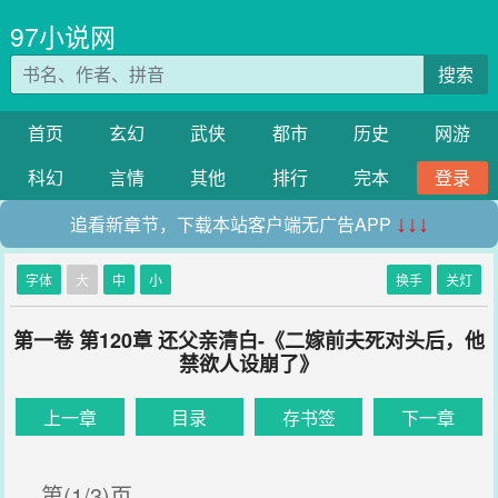
97小说网
搜索
首页
玄幻
武侠
都市
历史
网游
科幻
言情
其他
排行
完本
登录
追看新章节，下载本站客户端无广告APP
↓↓↓
字体
大
中
小
换手
关灯
第一卷 第120章 还父亲清白-《二嫁前夫死对头后，他
禁欲人设崩了》
上一章
目录
存书签
下一章
第(1/3)页