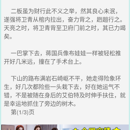
二板虽为财行此不义之举，然其良心未泯，
遂强将卫青从棺内拉出，奋力背之，趔趄行之。
天亮之时，将卫青背至卫府门前之时，其已力竭
矣。
一巴掌下去，蒋国兵像布娃娃一样被轻松推
开好几米远，撞在了手术台上。
下山的路布满岩石崎岖不平，她走得险象环
生，好几次都险些一头栽下去，好在她运气不
错，不是被随在身后的艾伯特及时伸手扶住，就
是幸运地抓住了旁边的树木。
第(1/3)页