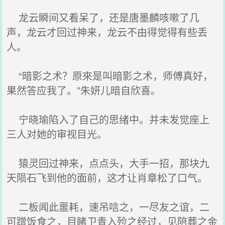
龙云瞬间又看呆了，还是唐墨麟咳嗽了几
声，龙云才回过神来，龙云不由得觉得有些丢
人。
“暗影之术？原來是叫暗影之术，师傅真好，
果然答应我了。”朱妍儿暗自欣喜。
宁晓瑜陷入了自己的思绪中。并未发觉座上
三人对她的审视目光。
猿灵回过神来，点点头，大手一招，那块九
天陨石飞到他的面前，这才让肖章松了口气。
二板闻此噩耗，速吊唁之，一尽友之谊，二
可蹭饭食之，目睹卫青入殓之经过，见陪葬之金