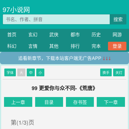
97小说网
搜索
首页
玄幻
武侠
都市
历史
网游
科幻
言情
其他
排行
完本
登录
追看新章节，下载本站客户端无广告APP
↓↓↓
字体
大
中
小
换手
关灯
99 更爱你与众不同-《荒唐》
上一章
目录
存书签
下一章
第(1/3)页