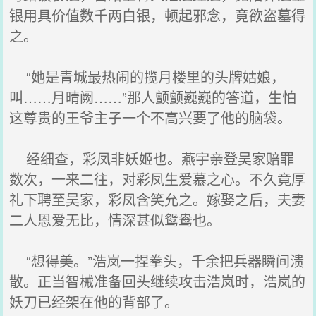
银用具价值数千两白银，顿起邪念，竟欲盗墓得
之。
“她是青城最热闹的揽月楼里的头牌姑娘，
叫……月晴阙……”那人颤颤巍巍的答道，生怕
这尊贵的王爷主子一个不高兴要了他的脑袋。
经细查，彩凤非妖姬也。燕宇亲登吴家赔罪
数次，一来二往，对彩凤生爱慕之心。不久竟厚
礼下聘至吴家，彩凤含笑允之。嫁娶之后，夫妻
二人恩爱无比，情深甚似鸳鸯也。
“想得美。”浩岚一捏拳头，千余把兵器瞬间溃
散。正当智械准备回头继续攻击浩岚时，浩岚的
妖刀已经架在他的背部了。