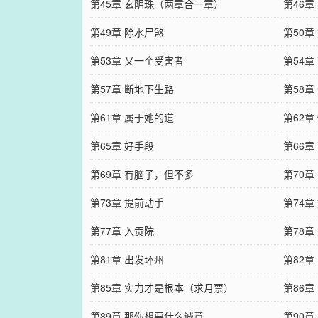
第45章 玄阴珠（两章合一章）
第46章
第49章 除水尸煞
第50章
第53章 又一个受害者
第54
第57章 断地下生路
第58章
第61章 属于她的道
第62章
第65章 好手段
第66章
第69章 有脑子，但不多
第70章
第73章 提前动手
第74章
第77章 入贡院
第78章
第81章 出发环州
第82章
第85章 实力才是根本（求月票）
第86
第89章 那你想要什么诚意
第90