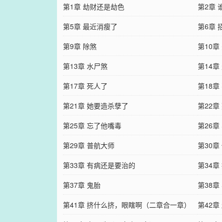
第1章 劫财还是劫色
第2章 
第5章 最近消瘦了
第6章 
第9章 除煞
第10章
第13章 水尸煞
第14章
第17章 死人了
第18章
第21章 她要造杀孽了
第22章
第25章 忘了他嘴毒
第26章
第29章 普航大师
第30章
第33章 有病还是要治的
第34章
第37章 鬼胎
第38章
第41章 挤什么挤，眼瞎啊（二章合一章）
第42