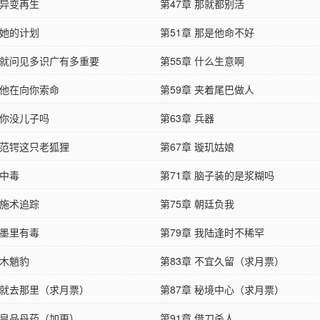
 异变再生
第47章 那就都别活
 她的计划
第51章 那是他命不好
章 就问见多识广有多重要
第55章 什么生意啊
 他在向你索命
第59章 夹着尾巴做人
 你没儿子吗
第63章 兵器
 范锷这只老狐狸
第67章 璇玑姑娘
 中毒
第71章 脑子装的是浆糊吗
 施术追踪
第75章 朝廷负我
 墨里有毒
第79章 我陆逢时不稀罕
 木魈豹
第83章 不宜久留（求月票）
章 就去那里（求月票）
第87章 秘境中心（求月票）
章 皇品丹药（加更）
第91章 借刀杀人