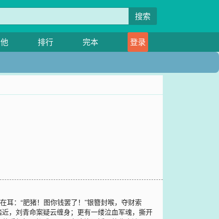
搜索
其他
排行
完本
登录
在耳：“肥猪！图你钱罢了！”银簪封喉，夺财索
踏近，刘青命案疑云缠身；更有一缕泣血军魂，撕开