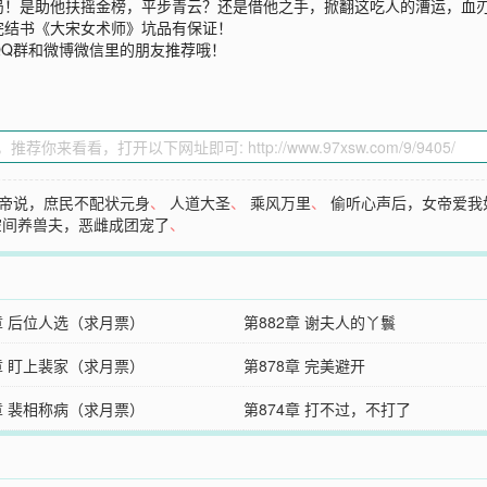
局！是助他扶摇金榜，平步青云？还是借他之手，掀翻这吃人的漕运，血
完结书《大宋女术师》坑品有保证！
QQ群和微博微信里的朋友推荐哦！
帝说，庶民不配状元身
、
人道大圣
、
乘风万里
、
偷听心声后，女帝爱我
空间养兽夫，恶雌成团宠了
、
章 后位人选（求月票）
第882章 谢夫人的丫鬟
章 盯上裴家（求月票）
第878章 完美避开
章 裴相称病（求月票）
第874章 打不过，不打了