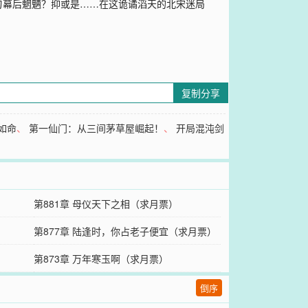
刃幕后魍魉？抑或是……在这诡谲滔天的北宋迷局
复制分享
如命
、
第一仙门：从三间茅草屋崛起！
、
开局混沌剑
第881章 母仪天下之相（求月票）
第877章 陆逢时，你占老子便宜（求月票）
第873章 万年寒玉啊（求月票）
倒序