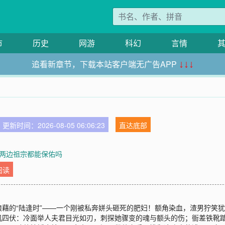
市
历史
网游
科幻
言情
追看新章节，下载本站客户端无广告APP
↓↓↓
更新时间：2026-08-05 06:06:23
直达底部
章 两边祖宗都能保佑吗
阅读
藉的“陆逢时”——一个刚被私奔姘头砸死的肥妇！额角染血，渣男狞笑犹
机四伏：冷面举人夫君目光如刃，刺探她骤变的魂与额头的伤；衙差铁靴