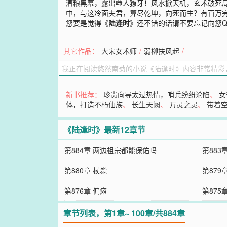
漕粮黑幕，露出噬人獠牙！风水掀天机，玄术破死
中，与这冷面夫君，算尽乾坤，向死而生？有百万
您要是觉得《
陆逢时
》还不错的话请不要忘记向您
其它作品：
大宋女术师
/
弱柳扶风起
/
新书推荐：
珍贵向导太过热情，哨兵纷纷沦陷
、
女
体，打造不朽仙族
、
长生天阙
、
万灵之灵
、
带着
《陆逢时》最新12章节
第884章 两边祖宗都能保佑吗
第883
第880章 杖毙
第879
第876章 偏瘫
第875
章节列表，第1章~ 100章/共884章