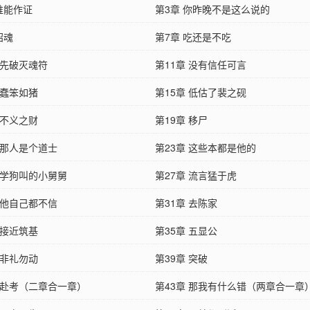
谁能作证
第3章 你昨晚不是这么说的
招魂
第7章 吃还是不吃
 先破灭魂符
第11章 没有信任可言
 蠢笨如猪
第15章 低估了裴之砚
 不义之财
第19章 移尸
 那人是个道士
第23章 这些本都是他的
 学狗叫的小舅舅
第27章 流言猛于虎
 他自己都不信
第31章 去陈家
 接近筑基
第35章 五显公
 非礼勿动
第39章 突破
章 赴考（二章合一章）
第43章 那我有什么错（两章合一章