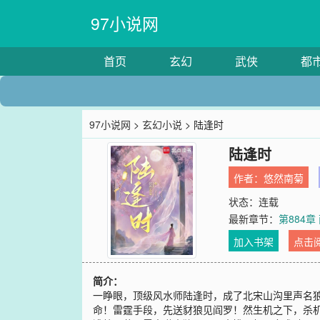
97小说网
首页
玄幻
武侠
都
97小说网
>
玄幻小说
> 陆逢时
陆逢时
作者：
悠然南菊
状态：连载
最新章节：
第884
加入书架
点击
简介：
一睁眼，顶级风水师陆逢时，成了北宋山沟里声名狼
命！雷霆手段，先送豺狼见阎罗！然生机之下，杀