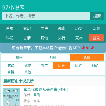
97小说网
搜索
首页
玄幻
武侠
都市
历史
网游
科幻
言情
其他
排行
完本
登录
↓↓↓
追看新章节，下载本站客户端无广告APP
周榜
月榜
总榜
玄幻
武侠
都市
历史
网游
科幻
言情
其他
最新历史小说总榜
富二代被迫从头再来[种田]
作者：
寓风
状态：完本