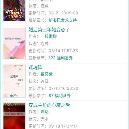
状态：连载
更新时间：08-21 20:19:09
最新章节：
新书已发求支持
婚后第三年她变心了
作者：
一枝嫩柳
状态：连载
更新时间：03-14 17:57:33
最新章节：
123 福利番外
迷魂阵
作者：
锦葵紫
状态：连载
更新时间：07-16 16:56:32
最新章节：
87 福利番外
穿成主角的心魔之后
作者：
泽达
状态：完本
更新时间：09-18 17:34:17